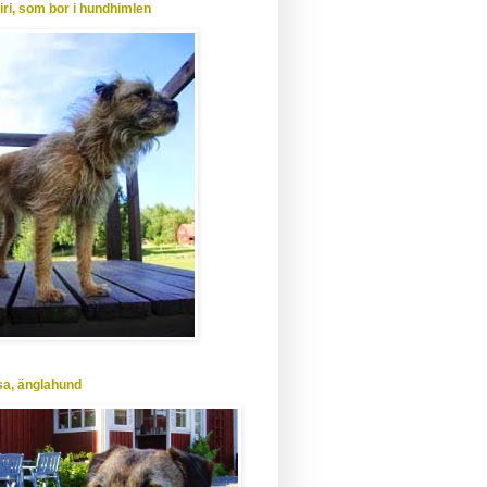
Siri, som bor i hundhimlen
Isa, änglahund