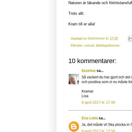
Naturen är läkande och förtröstansfull. 
Trots allt.
Kram till er alla!
Upplagd av
Solstrimmor
kl.
17:30
Etiketter:
vemod
,
älsklingsblomma
10 kommentarer:
lisashus
sa...
Så vackert du har gjort och det ä
och positiva som vi nu måste fo
Kramar
Lisa
9 april 2017 kl. 17:40
Eva-Lotta
sa...
Ja, det måste vi! Ska plocka in S
9 april 2017 kl. 17:56