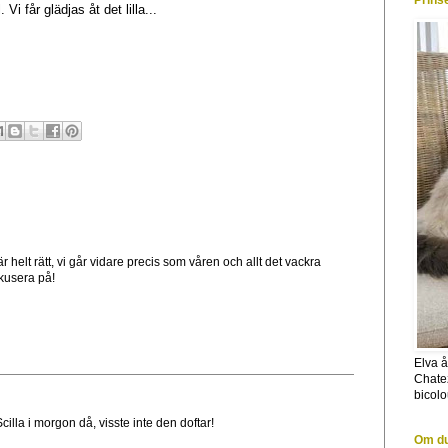
Prins
Vi får glädjas åt det lilla...
r helt rätt, vi går vidare precis som våren och allt det vackra
kusera på!
Elva å
Chate
bicolo
cilla i morgon då, visste inte den doftar!
Om du