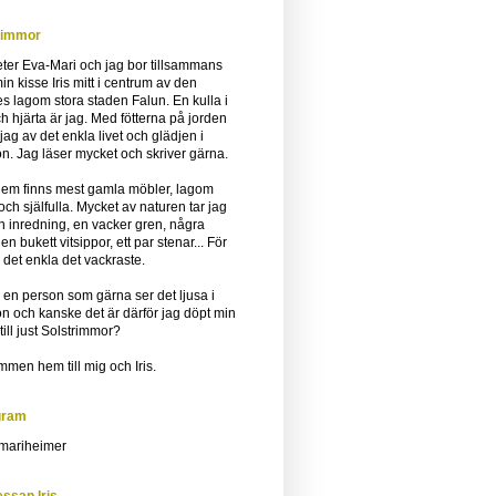
rimmor
ter Eva-Mari och jag bor tillsammans
n kisse Iris mitt i centrum av den
es lagom stora staden Falun. En kulla i
ch hjärta är jag. Med fötterna på jorden
 jag av det enkla livet och glädjen i
ron. Jag läser mycket och skriver gärna.
 hem finns mest gamla möbler, lagom
 och själfulla. Mycket av naturen tar jag
in inredning, en vacker gren, några
 en bukett vitsippor, ett par stenar... För
 det enkla det vackraste.
 en person som gärna ser det ljusa i
ron och kanske det är därför jag döpt min
till just Solstrimmor?
men hem till mig och Iris.
gram
ariheimer