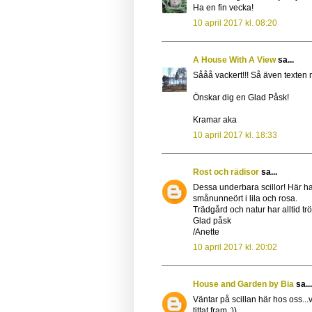
Ha en fin vecka!
10 april 2017 kl. 08:20
A House With A View
sa...
Sååå vackert!!! Så även texten
Önskar dig en Glad Påsk!
Kramar aka
10 april 2017 kl. 18:33
Rost och rädisor
sa...
Dessa underbara scillor! Här ha
smånunneört i lila och rosa.
Trädgård och natur har alltid t
Glad påsk
/Anette
10 april 2017 kl. 20:02
House and Garden by Bia
sa...
Väntar på scillan här hos oss..
tittat fram ;))