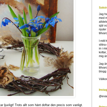
Solst
Jag he
med mi
alldel
själ o
njuter
tillva
I mitt
slitna
in i m
kottar,
mig är
Jag är
tillva
blogg 
Välkom
Insta
@evam
r ljuvligt! Trots allt som hänt doftar den precis som vanligt.