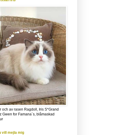
essan Iris
r och av rasen Ragdoll, Iris S*Grand
z Gwen for Famana´s, blåmaskad
ur
 vill mejla mig