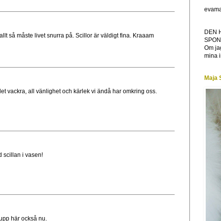
evama
DEN 
 allt så måste livet snurra på. Scillor är väldigt fina. Kraaam
SPON
Om jag
mina i
Maja 
det vackra, all vänlighet och kärlek vi ändå har omkring oss.
 scillan i vasen!
 upp här också nu.