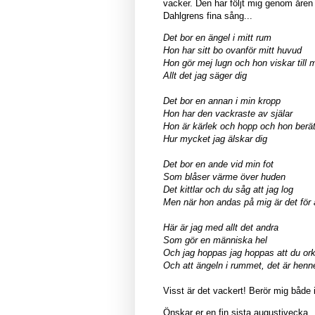
vacker. Den har följt mig genom åren
Dahlgrens fina sång...
Det bor en ängel i mitt rum
Hon har sitt bo ovanför mitt huvud
Hon gör mej lugn och hon viskar till 
Allt det jag säger dig
Det bor en annan i min kropp
Hon har den vackraste av själar
Hon är kärlek och hopp och hon berätt
Hur mycket jag älskar dig
Det bor en ande vid min fot
Som blåser värme över huden
Det kittlar och du såg att jag log
Men när hon andas på mig är det för
Här är jag med allt det andra
Som gör en människa hel
Och jag hoppas jag hoppas att du ork
Och att ängeln i rummet, det är henn
Visst är det vackert! Berör mig både 
Önskar er en fin sista augustivecka.