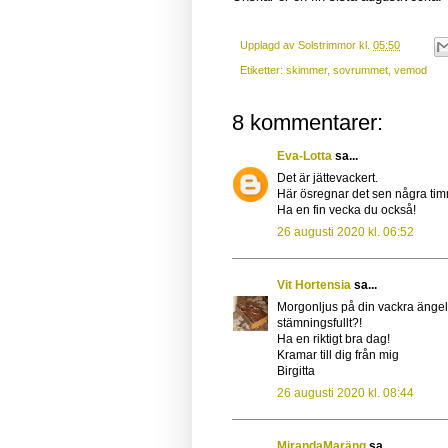
Upplagd av
Solstrimmor
kl.
05:50
Etiketter:
skimmer
,
sovrummet
,
vemod
8 kommentarer:
Eva-Lotta
sa...
Det är jättevackert.
Här ösregnar det sen några tim
Ha en fin vecka du också!
26 augusti 2020 kl. 06:52
Vit Hortensia
sa...
Morgonljus på din vackra ängel 
stämningsfullt?!
Ha en riktigt bra dag!
Kramar till dig från mig
Birgitta
26 augusti 2020 kl. 08:44
MirandaMaräng
sa...