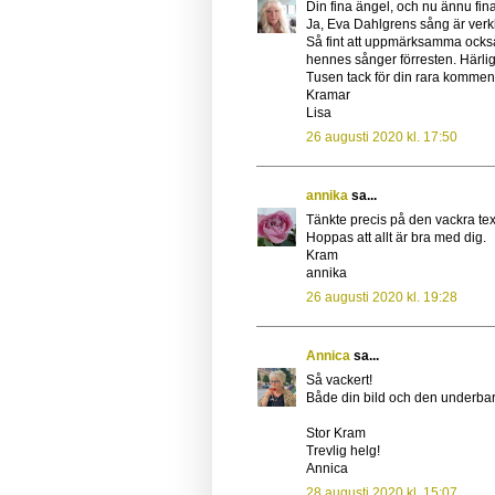
Din fina ängel, och nu ännu fina
Ja, Eva Dahlgrens sång är verkli
Så fint att uppmärksamma också
hennes sånger förresten. Härligt at
Tusen tack för din rara kommen
Kramar
Lisa
26 augusti 2020 kl. 17:50
annika
sa...
Tänkte precis på den vackra text
Hoppas att allt är bra med dig.
Kram
annika
26 augusti 2020 kl. 19:28
Annica
sa...
Så vackert!
Både din bild och den underbara 
Stor Kram
Trevlig helg!
Annica
28 augusti 2020 kl. 15:07