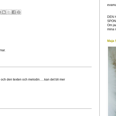
evama
DEN 
SPON
Om jag
mina i
Maja 
mar.
och den texten och melodin......kan det bli mer