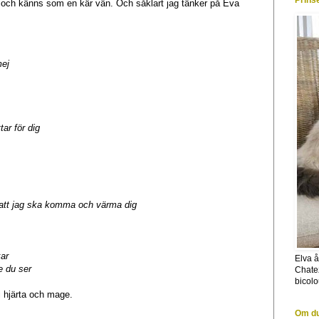
Prins
 och känns som en kär vän. Och såklart jag tänker på Eva
mej
ar för dig
 att jag ska komma och värma dig
ar
Elva å
e du ser
Chate
bicolo
i hjärta och mage.
Om du