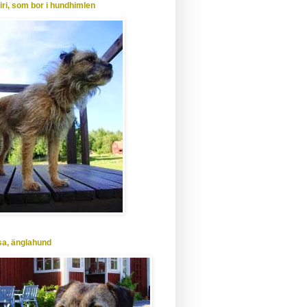
Siri, som bor i hundhimlen
Isa, änglahund