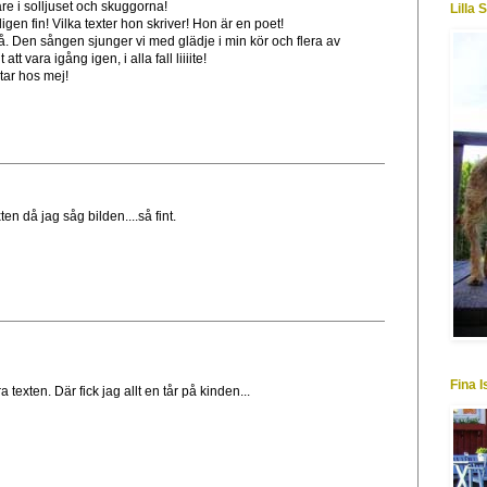
re i solljuset och skuggorna!
Lilla 
gen fin! Vilka texter hon skriver! Hon är en poet!
. Den sången sjunger vi med glädje i min kör och flera av
t vara igång igen, i alla fall liiiite!
tar hos mej!
en då jag såg bilden....så fint.
Fina 
texten. Där fick jag allt en tår på kinden...