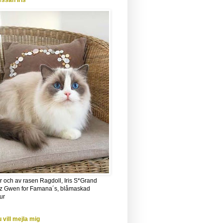
essan Iris
r och av rasen Ragdoll, Iris S*Grand
z Gwen for Famana´s, blåmaskad
ur
 vill mejla mig