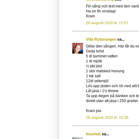
Fin sång och text med den vac
Ha en fin onsdag!
Kram
26 augusti 2020 kl. 15:07
Villa Ryttarängen
sa...
Gillar den sången. Här får du re
Goda bröd
5 dl ljummet vatten
1 dl mjölk
½ pkt jäst
1 stor matsked honung
1 tsk salt
12dl vetemjöl
Lös upp jästen och rör ned allt t
Låt jäsa i 1½ timme.
Ta upp degen på bänken och knå
direkt utan att jäsa i 250 grader 
Kram pia
26 augusti 2020 kl. 15:38
lisashus
sa...