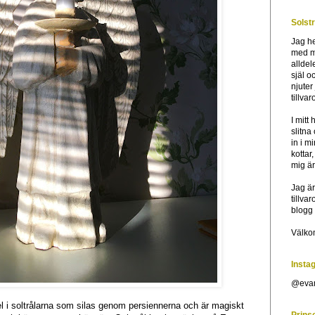
Solst
Jag he
med mi
alldel
själ o
njuter
tillva
I mitt
slitna
in i m
kottar,
mig är
Jag är
tillva
blogg 
Välkom
Insta
@evam
 i soltrålarna som silas genom persiennerna och är magiskt