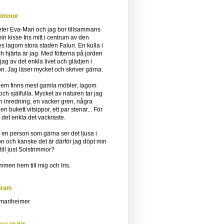
rimmor
ter Eva-Mari och jag bor tillsammans
n kisse Iris mitt i centrum av den
es lagom stora staden Falun. En kulla i
ch hjärta är jag. Med fötterna på jorden
 jag av det enkla livet och glädjen i
ron. Jag läser mycket och skriver gärna.
 hem finns mest gamla möbler, lagom
 och själfulla. Mycket av naturen tar jag
in inredning, en vacker gren, några
 en bukett vitsippor, ett par stenar... För
 det enkla det vackraste.
 en person som gärna ser det ljusa i
ron och kanske det är därför jag döpt min
till just Solstrimmor?
men hem till mig och Iris.
gram
ariheimer