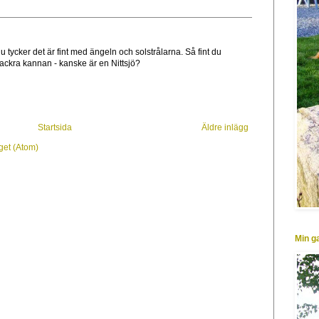
du tycker det är fint med ängeln och solstrålarna. Så fint du
ackra kannan - kanske är en Nittsjö?
Startsida
Äldre inlägg
get (Atom)
Min g